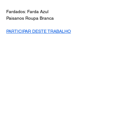
Fardados: Farda Azul
Paisanos Roupa Branca
PARTICIPAR DESTE TRABALHO
Centro de Estudos
Universalistas
Estrela Dourada
CONTATO
estreladourada@terra.com.br
(18) 99657-2139 (Whatsapp)