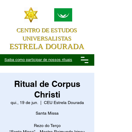
CENTRO DE ESTUDOS
UNIVERSALISTAS
ESTRELA DOURADA
Saiba como participar de nossos rituais
Ritual de Corpus
Christi
qui., 19 de jun.
  |  
CEU Estrela Dourada
Santa Missa
Rezo do Terço
“Santa Missa” – Mestre Raimundo Irineu