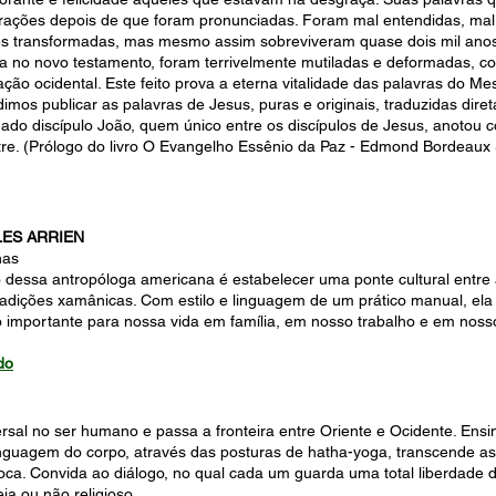
rações depois de que foram pronunciadas. Foram mal entendidas, mal
zes transformadas, mas mesmo assim sobreviveram quase dois mil an
a no novo testamento, foram terrivelmente mutiladas e deformadas, c
ação ocidental. Este feito prova a eterna vitalidade das palavras do Me
imos publicar as palavras de Jesus, puras e originais, traduzidas dire
do discípulo João, quem único entre os discípulos de Jesus, anotou c
re. (Prólogo do livro O Evangelho Essênio da Paz - Edmond Bordeaux 
ES ARRIEN
nas
lho dessa antropóloga americana é estabelecer uma ponte cultural entre 
 tradições xamânicas. Com estilo e linguagem de um prático manual, e
 importante para nossa vida em família, em nosso trabalho e em nosso
do
ersal no ser humano e passa a fronteira entre Oriente e Ocidente. Ens
nguagem do corpo, através das posturas de hatha-yoga, transcende as 
poca. Convida ao diálogo, no qual cada um guarda uma total liberdade d
ja ou não religioso.