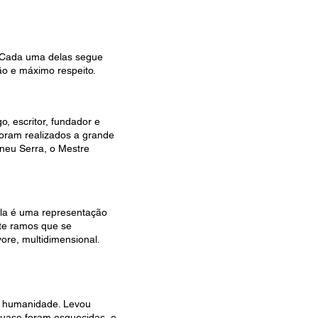
. Cada uma delas segue
ão e máximo respeito.
o, escritor, fundador e
ram realizados a grande
ineu Serra, o Mestre
 Ela é uma representação
ete ramos que se
ore, multidimensional.
à humanidade. Levou
quase foram esquecidas, e