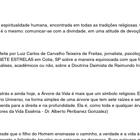
 espiritualidade humana, encontrada em todas as tradições religiosas
ivo é o mesmo: comunicar-se com a divindade, em uma atitude de devoç
ita por Luiz Carlos de Carvalho Teixeira de Freitas, jornalista, psicólog
TE ESTRELAS em Cotia, SP sobre a maneira equivocada com que fo
nálises, acadêmicos ou não, sobre a Doutrina Daimista de Raimundo Ir
atrás e ainda hoje, a Árvore da Vida é mais que um símbolo religioso.
óprio Universo, na forma simples de uma árvore que tem sete raízes e s
uerda para a direita e na profundidade. Ela é, como toda e qualquer árv
vores da Vida Essênia - Dr. Alberto Peribanez Gonzalez)
esde que o filho do Homem ensinasse o caminho, a verdade e a vida 
orante e felicidade àqueles que estavam na desgraça. Suas palavras 