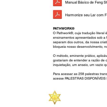
Manual Básico de Feng S
Harmonize seu Lar com F
PATHWORK®
O Pathwork®, cuja tradução litera
ensinamentos apresentados sob a f
separam dos outros, da nossa criat
bloqueia nosso desenvolvimento, no
O método, eminente prático, aplicá
gostariam de entender a razão de
inquietação, um anseio, um vazio 
Para acessar as 258 palestras tran
acesse PALESTRAS DISPONÍVEIS
Centro de Estudos
Universalistas
Estrela Dourada