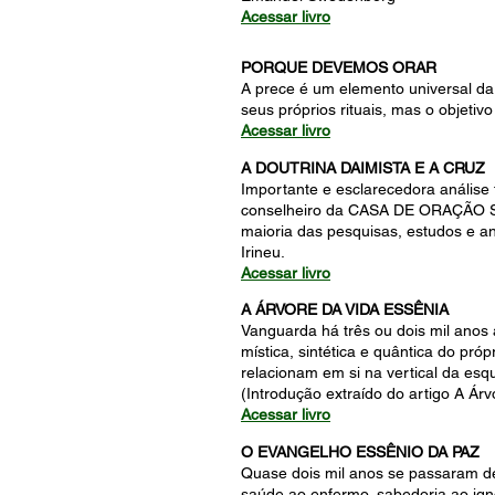
Acessar livro
PORQUE DEVEMOS ORAR
A prece é um elemento universal da
seus próprios rituais, mas o objet
Acessar livro
A DOUTRINA DAIMISTA E A CRUZ
Importante e esclarecedora análise fe
conselheiro da CASA DE ORAÇÃO SE
maioria das pesquisas, estudos e a
Irineu.
Acessar livro
A ÁRVORE DA VIDA ESSÊNIA
Vanguarda há três ou dois mil anos 
mística, sintética e quântica do pr
relacionam em si na vertical da esq
(Introdução extraído do artigo A Ár
Acessar livro
O EVANGELHO ESSÊNIO DA PAZ
Quase dois mil anos se passaram d
saúde ao enfermo, sabedoria ao ign