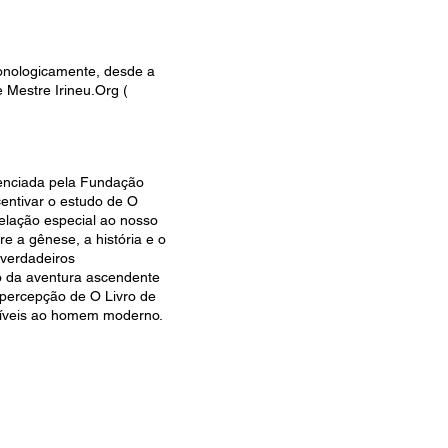
ronologicamente, desde a
 Mestre Irineu.Org (
icenciada pela Fundação
ncentivar o estudo de O
velação especial ao nosso
e a gênese, a história e o
verdadeiros
o da aventura ascendente
 percepção de O Livro de
poníveis ao homem moderno.