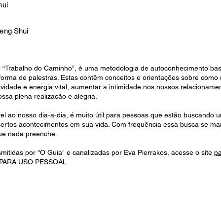
hui
eng Shui
l é “Trabalho do Caminho”, é uma metodologia de autoconhecimento b
orma de palestras. Estas contêm conceitos e orientações sobre como
ividade e energia vital, aumentar a intimidade nos nossos relacioname
ssa plena realização e alegria.
vel ao nosso dia-a-dia, é muito útil para pessoas que estão buscando 
 certos acontecimentos em sua vida. Com frequência essa busca se m
que nada preenche.
smitidas por "O Guia" e canalizadas por Eva Pierrakos, acesse o site
pa
 PARA USO PESSOAL.
CONTATO
PART
estreladourada@terra.com.br