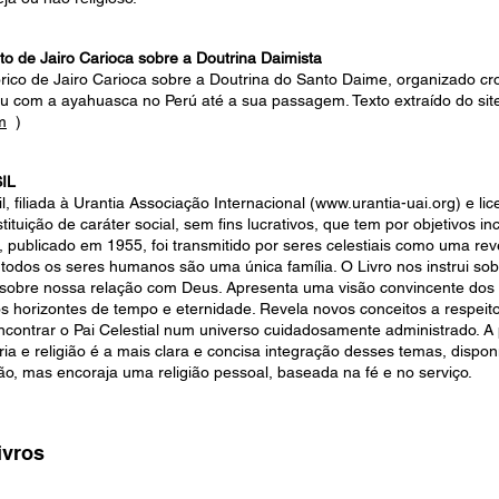
de Jairo Carioca sobre a Doutrina Daimista
órico de Jairo Carioca sobre a Doutrina do Santo Daime, organizado c
eu com a ayahuasca no Perú até a sua passagem. Texto extraído do site
m
)
IL
l, filiada à Urantia Associação Internacional (www.urantia-uai.org) e l
stituição de caráter social, sem fins lucrativos, que tem por objetivos i
a, publicado em 1955, foi transmitido por seres celestiais como uma re
dos os seres humanos são uma única família. O Livro nos instrui sobr
obre nossa relação com Deus. Apresenta uma visão convincente dos 
 horizontes de tempo e eternidade. Revela novos conceitos a respeit
contrar o Pai Celestial num universo cuidadosamente administrado. A
stória e religião é a mais clara e concisa integração desses temas, dis
o, mas encoraja uma religião pessoal, baseada na fé e no serviço.
ivros