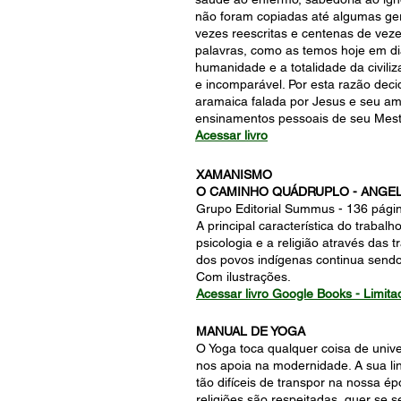
não foram copiadas até algumas ge
vezes reescritas e centenas de ve
palavras, como as temos hoje em di
humanidade e a totalidade da civiliz
e incomparável. Por esta razão decid
aramaica falada por Jesus e seu ama
ensinamentos pessoais de seu Mest
Acessar livro
XAMANISMO
O CAMINHO QUÁDRUPLO - ANGEL
Grupo Editorial Summus - 136 pági
A principal característica do traba
psicologia e a religião através das
dos povos indígenas continua sendo
Com ilustrações.
Acessar livro Google Books - Limita
MANUAL DE YOGA
O Yoga toca qualquer coisa de univ
nos apoia na modernidade. A sua li
tão difíceis de transpor na nossa é
religiões são respeitadas, quer se se