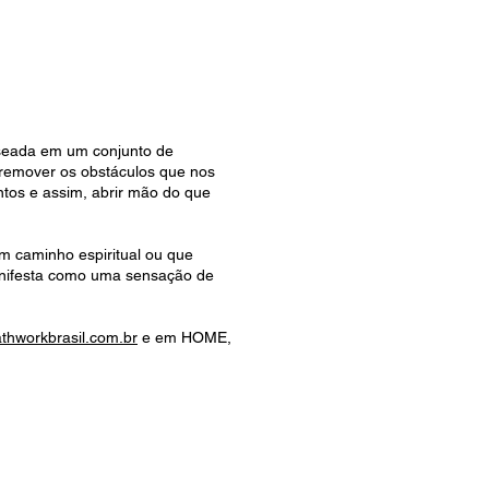
aseada em um conjunto de
 remover os obstáculos que nos
ntos e assim, abrir mão do que
um caminho espiritual ou que
anifesta como uma sensação de
thworkbrasil.com.br
e em HOME,
ICIPE DE NOSSOS RITUAIS