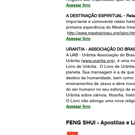
Acessar livro
A DESTINAÇÃO ESPIRITUAL - Relato 
Importante e comovente relato hist
primeira experiência do Mestre Irin
http://www.mestreirineu.org/jairo.ht
Acessar livro
URANTIA - ASSOCIAÇÃO DO BRAS
A UAB - Urântia Associação do Brasi
Urântia (
www.urantia.org
), é uma in
Livro de Urântia. O Livro de Urânti
planeta. Sua mensagem é a de que to
destino da humanidade, bem como s
ensinamentos de Jesus e abre novos
do ser humano no seu esforço de en
Urântia sobre ciência, filosofia, hi
O Livro não advoga uma nova religiã
Acessar livro
FENG SHUI - Apostilas e L